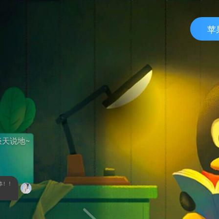
苹
天说地~